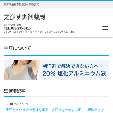
兵庫県姫路市飾磨区の調剤薬局
えびす調剤薬局
Me
TEL:079-235-8115
9：00～18：30（月・火・木・金）9：00～12：00（水・土）
手汗について
新着記事
手汗について
手汗と水分補給の意外な事実！多汗症を改善する正しい摂取量とは