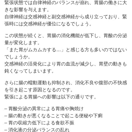
緊張状態では自律神経のバランスが崩れ、胃腸の働きに大
きな影響を与えます。
自律神経は交感神経と副交感神経から成り立っており、緊
張時には交感神経が優位になるでしょう。
この状態が続くと、胃腸の消化機能が低下し、胃酸の分泌
量が変化します。
「また胃がムカムカする…」と感じる方も多いのではない
でしょうか。
交感神経の活発化により胃の血流が減少し、胃壁の動きも
鈍くなってしまいます。
さらに腸の蠕動運動も抑制され、消化不良や腹部の不快感
を引き起こす原因となるのです。
緊張による胃腸への影響は以下の通りです。
– 胃酸分泌の異常による胃痛や胸焼け
– 腸の動きが悪くなることで起こる便秘や下痢
– 胃の収縮力低下による食欲不振
– 消化液の分泌バランスの乱れ