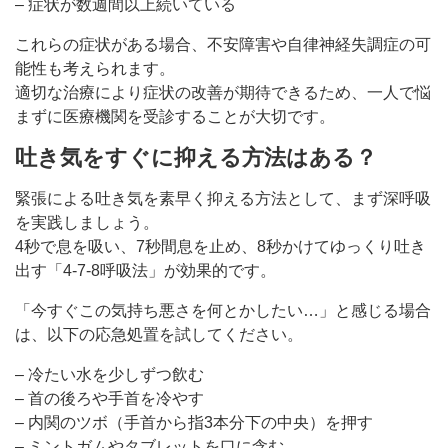
– 症状が数週間以上続いている
これらの症状がある場合、不安障害や自律神経失調症の可
能性も考えられます。
適切な治療により症状の改善が期待できるため、一人で悩
まずに医療機関を受診することが大切です。
吐き気をすぐに抑える方法はある？
緊張による吐き気を素早く抑える方法として、まず深呼吸
を実践しましょう。
4秒で息を吸い、7秒間息を止め、8秒かけてゆっくり吐き
出す「4-7-8呼吸法」が効果的です。
「今すぐこの気持ち悪さを何とかしたい…」と感じる場合
は、以下の応急処置を試してください。
– 冷たい水を少しずつ飲む
– 首の後ろや手首を冷やす
– 内関のツボ（手首から指3本分下の中央）を押す
– ミントガムやタブレットを口に含む