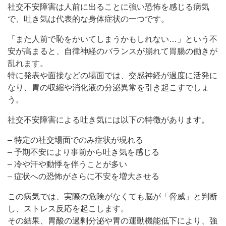
社交不安障害は人前に出ることに強い恐怖を感じる病気
で、吐き気は代表的な身体症状の一つです。
「また人前で恥をかいてしまうかもしれない…」という不
安が高まると、自律神経のバランスが崩れて胃腸の働きが
乱れます。
特に発表や面接などの場面では、交感神経が過度に活発に
なり、胃の収縮や消化液の分泌異常を引き起こすでしょ
う。
社交不安障害による吐き気には以下の特徴があります。
– 特定の社交場面でのみ症状が現れる
– 予期不安により事前から吐き気を感じる
– 冷や汗や動悸を伴うことが多い
– 症状への恐怖がさらに不安を増大させる
この病気では、実際の危険がなくても脳が「脅威」と判断
し、ストレス反応を起こします。
その結果、胃酸の過剰分泌や胃の運動機能低下により、強