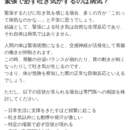
緊張で必ず吐き気がするのは病気？
緊張するたびに吐き気を感じる場合、多くの方が「これっ
て病気なのかな…」と不安に思うでしょう。
結論として、緊張による吐き気は自然な生理反応であり、
それ自体は病気ではありません。
人間の体は緊張状態になると、交感神経が活発化して胃腸
の働きが抑制されます。
この時、胃酸の分泌バランスが崩れたり、胃の動きが鈍く
なったりして吐き気が生じるのです。
つまり、体が危険を察知した際の正常な防御反応といえる
でしょう。
ただし、以下の症状が見られる場合は専門医への相談を検
討してください。
– 日常生活に支障をきたすほど頻繁に起こる
– 吐き気以外にも動悸や発汗が激しい
– 特定の場面で必ず症状が現れる