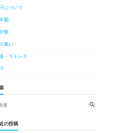
汗について
年期
分類
の臭い
張・ストレス
汗
索
近の投稿