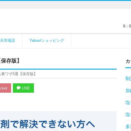
9：
天市場店
Yahoo!ショッピング
【保存版】
カ
る裏ワザ5選【保存版】
制
cket
LINE
加
塩
塩
多