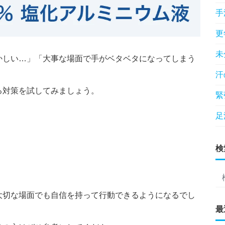
手
更
未
かしい…」「大事な場面で手がベタベタになってしまう
汗
る対策を試してみましょう。
緊
足
検
大切な場面でも自信を持って行動できるようになるでし
最