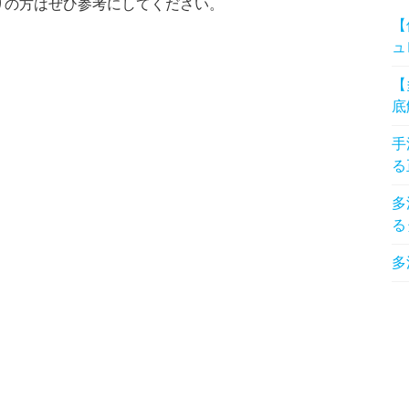
りの方はぜひ参考にしてください。
【
ュ
【
底
手
る
多
る
多