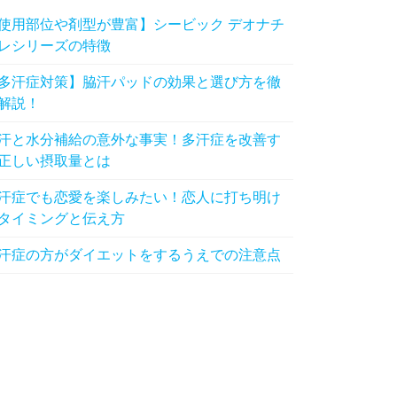
使用部位や剤型が豊富】シービック デオナチ
レシリーズの特徴
多汗症対策】脇汗パッドの効果と選び方を徹
解説！
汗と水分補給の意外な事実！多汗症を改善す
正しい摂取量とは
汗症でも恋愛を楽しみたい！恋人に打ち明け
タイミングと伝え方
汗症の方がダイエットをするうえでの注意点