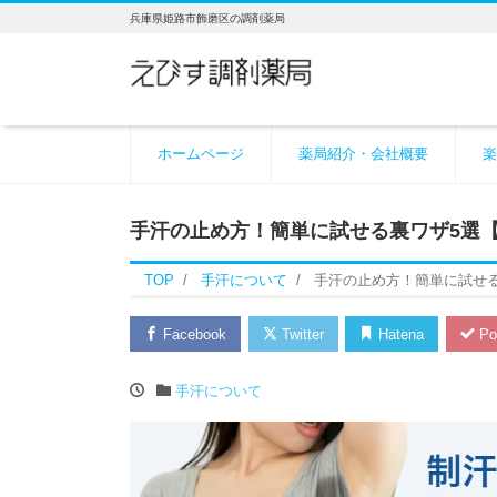
兵庫県姫路市飾磨区の調剤薬局
ホームページ
薬局紹介・会社概要
楽
手汗の止め方！簡単に試せる裏ワザ5選
TOP
手汗について
手汗の止め方！簡単に試せ
Facebook
Twitter
Hatena
Po
手汗について