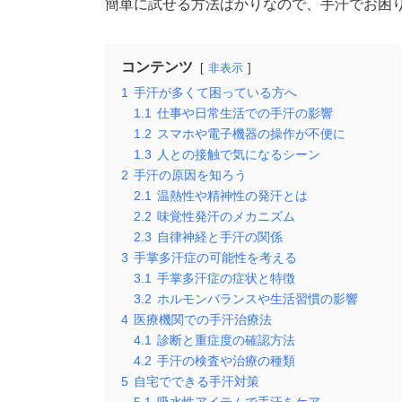
簡単に試せる方法ばかりなので、手汗でお困
コンテンツ
非表示
1
手汗が多くて困っている方へ
1.1
仕事や日常生活での手汗の影響
1.2
スマホや電子機器の操作が不便に
1.3
人との接触で気になるシーン
2
手汗の原因を知ろう
2.1
温熱性や精神性の発汗とは
2.2
味覚性発汗のメカニズム
2.3
自律神経と手汗の関係
3
手掌多汗症の可能性を考える
3.1
手掌多汗症の症状と特徴
3.2
ホルモンバランスや生活習慣の影響
4
医療機関での手汗治療法
4.1
診断と重症度の確認方法
4.2
手汗の検査や治療の種類
5
自宅でできる手汗対策