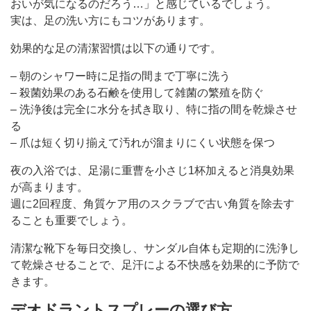
おいが気になるのだろう…」と感じているでしょう。
実は、足の洗い方にもコツがあります。
効果的な足の清潔習慣は以下の通りです。
– 朝のシャワー時に足指の間まで丁寧に洗う
– 殺菌効果のある石鹸を使用して雑菌の繁殖を防ぐ
– 洗浄後は完全に水分を拭き取り、特に指の間を乾燥させ
る
– 爪は短く切り揃えて汚れが溜まりにくい状態を保つ
夜の入浴では、足湯に重曹を小さじ1杯加えると消臭効果
が高まります。
週に2回程度、角質ケア用のスクラブで古い角質を除去す
ることも重要でしょう。
清潔な靴下を毎日交換し、サンダル自体も定期的に洗浄し
て乾燥させることで、足汗による不快感を効果的に予防で
きます。
デオドラントスプレーの選び方