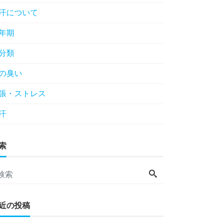
汗について
年期
分類
の臭い
張・ストレス
汗
索
近の投稿