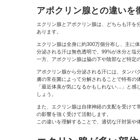
アポクリン腺との違いを
エクリン腺とアポクリン腺は、どちらも汗を
あります。
エクリン腺は全身に約300万個分布し、主に
分泌される汗は無色透明で、99%が水分と塩
一方、アポクリン腺は脇の下や陰部など特定
アポクリン腺から分泌される汗には、タンパ
膚の常在菌によって分解されることで特有の
「最近体臭が気になるかもしれない…」と感
しょう。
また、エクリン腺は自律神経の支配を受けて
の影響を強く受けて活動します。
この違いを理解することで、適切な汗対策や