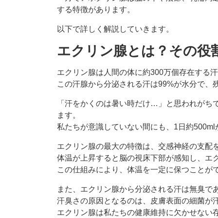
する特徴があります。
以下で詳しく解説していきます。
エクリン腺とは？その役
エクリン腺は人間の体に約300万個存在する
この汗腺から分泌される汗は99%が水分で、
「汗をかくのは暑い時だけ…」と思われがちで
ます。
私たちが意識していない間にも、1日約500m
エクリン腺の最大の特徴は、交感神経の支配
体温が上昇すると脳の視床下部が感知し、エ
この仕組みにより、体温を一定に保つことが
また、エクリン腺から分泌される汗は無臭で
汗臭さの原因となるのは、皮膚表面の細菌が
エクリン腺は私たちの健康維持に欠かせない