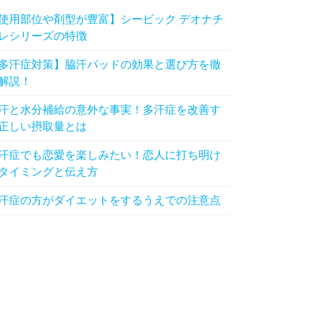
使用部位や剤型が豊富】シービック デオナチ
レシリーズの特徴
多汗症対策】脇汗パッドの効果と選び方を徹
解説！
汗と水分補給の意外な事実！多汗症を改善す
正しい摂取量とは
汗症でも恋愛を楽しみたい！恋人に打ち明け
タイミングと伝え方
汗症の方がダイエットをするうえでの注意点