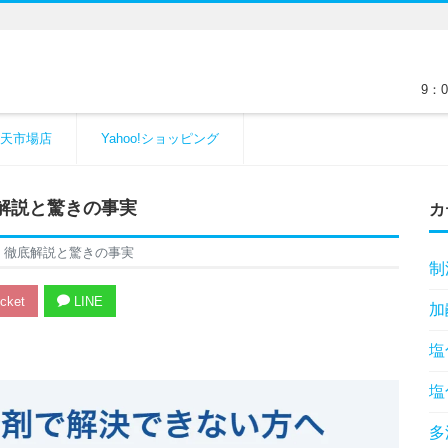
9：
天市場店
Yahoo!ショッピング
解説と驚きの事実
カ
】徹底解説と驚きの事実
制
cket
LINE
加
塩
塩
多