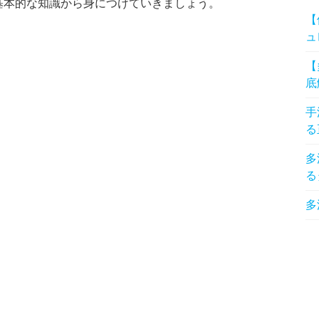
基本的な知識から身につけていきましょう。
【
ュ
【
底
手
る
多
る
多