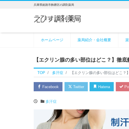
兵庫県姫路市飾磨区の調剤薬局
ホームページ
薬局紹介・会社概要
楽
【エクリン腺の多い部位はどこ？】徹底
TOP
多汗症
【エクリン腺の多い部位はどこ？
Facebook
Twitter
Hatena
Po
多汗症