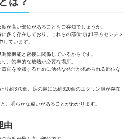
とは？
密度が高い部位があることをご存知でしょうか。
特に多く存在しており、これらの部位では1平方センチメ
集中しています。
温調節機能と密接に関係しているからです。
あり、効率的な放熱が必要な場所。
な器官を冷却するために活発な発汗が求められる部位な
り約370個、足の裏には約620個のエクリン腺が存在
程度と、明らかな違いがあることがわかります。
理由
腺の密度が最も高い部位です。