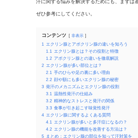
汗に関する悩みを解決するためにも、まずは
ぜひ参考にしてください。
コンテンツ
非表示
1
エクリン腺とアポクリン腺の違いを知ろう
1.1
エクリン腺とは？その役割と特徴
1.2
アポクリン腺との違いを徹底解説
2
エクリン腺が多い部位とは？
2.1
手のひらや足の裏に多い理由
2.2
顔や額にも多いエクリン腺の秘密
3
発汗のメカニズムとエクリン腺の役割
3.1
温熱性発汗の仕組み
3.2
精神的なストレスと発汗の関係
3.3
食事が引き起こす味覚性発汗
4
エクリン腺に関するよくある質問
4.1
エクリン腺が多いと多汗症になるの？
4.2
エクリン腺の機能を改善する方法は？
5
まとめ：エクリン腺の部位を知って汗対策を